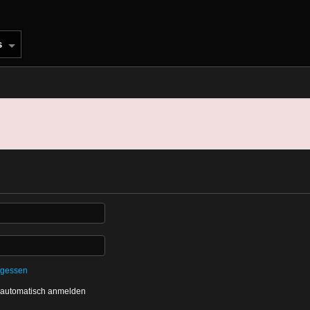
s
rgessen
 automatisch anmelden